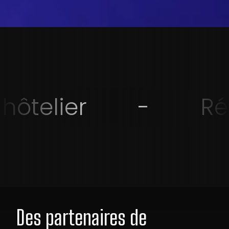
hôtelier
-
Rés
Des partenaires de