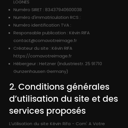
LOGNES
Numéro SIRET : 83437940600038
Numéro d'immatriculation RCS :
Numéro identification TVA :
Responsable publication : Kévin RIFA
contact@comavotreimage.fr
Créateur du site : Kévin RIFA
https://comavotreimage.fr
Hébergeur : Hetzner (Industriestr. 25 91710
Gunzenhausen Germany)
2. Conditions générales
d’utilisation du site et des
services proposés
L’utilisation du site Kévin Rifa - Com' A Votre