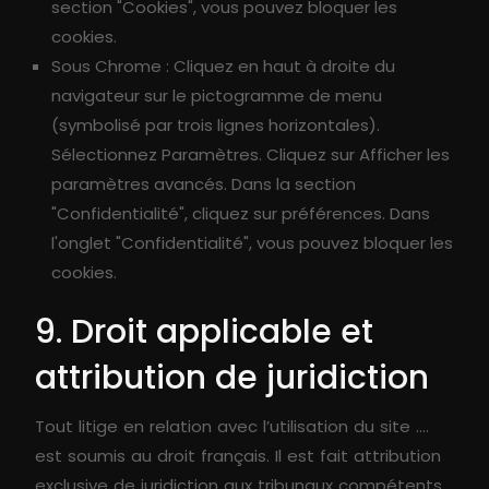
section "Cookies", vous pouvez bloquer les
cookies.
Sous Chrome : Cliquez en haut à droite du
navigateur sur le pictogramme de menu
(symbolisé par trois lignes horizontales).
Sélectionnez Paramètres. Cliquez sur Afficher les
paramètres avancés. Dans la section
"Confidentialité", cliquez sur préférences. Dans
l'onglet "Confidentialité", vous pouvez bloquer les
cookies.
9. Droit applicable et
attribution de juridiction
Tout litige en relation avec l’utilisation du site ....
est soumis au droit français. Il est fait attribution
exclusive de juridiction aux tribunaux compétents