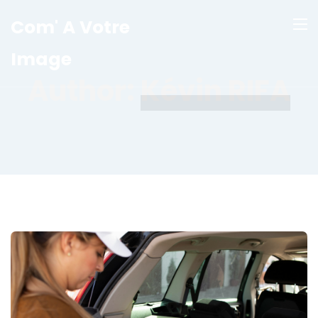
Com' A Votre
Image
Author:
Kévin RIFA