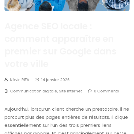
Agence SEO locale :
comment apparaître en
premier sur Google dans
votre ville
Kévin RIFA
14 janvier 2026
Communication digitale
,
Site internet
0 Comments
Aujourd’hui, lorsqu’un client cherche un prestataire, il ne
parcourt plus des pages entières de résultats. Il clique
essentiellement sur l’un des trois premiers liens
affichés par Google. Et c’est principalement sur cette